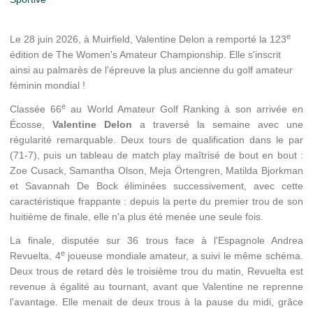
e
Le 28 juin 2026, à Muirfield, Valentine Delon a remporté la 123
édition de The Women's Amateur Championship. Elle s'inscrit
ainsi au palmarès de l'épreuve la plus ancienne du golf amateur
féminin mondial !
e
Classée 66
au World Amateur Golf Ranking à son arrivée en
Écosse,
Valentine Delon
a traversé la semaine avec une
régularité remarquable. Deux tours de qualification dans le par
(71-7), puis un tableau de match play maîtrisé de bout en bout :
Zoe Cusack, Samantha Olson, Meja Örtengren, Matilda Bjorkman
et Savannah De Bock éliminées successivement, avec cette
caractéristique frappante : depuis la perte du premier trou de son
huitième de finale, elle n'a plus été menée une seule fois.
La finale, disputée sur 36 trous face à l'Espagnole Andrea
e
Revuelta, 4
joueuse mondiale amateur, a suivi le même schéma.
Deux trous de retard dès le troisième trou du matin, Revuelta est
revenue à égalité au tournant, avant que Valentine ne reprenne
l'avantage. Elle menait de deux trous à la pause du midi, grâce