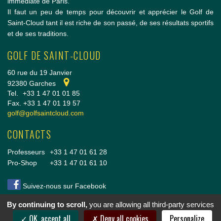
immédiate de Paris.
Il faut un peu de temps pour découvrir et apprécier le Golf de
Saint-Cloud tant il est riche de son passé, de ses résultats sportifs
et de ses traditions.
GOLF DE SAINT-CLOUD
60 rue du 19 Janvier
92380 Garches
Tel.
+33 1 47 01 01 85
Fax. +33 1 47 01 19 57
golf@golfsaintcloud.com
CONTACTS
Professeurs
+33 1 47 01 61 28
Pro-Shop
+33 1 47 01 61 10
Suivez-nous sur Facebook
By continuing to scroll,
you are allowing all third-party services
Copyright © 2014 Golf de Saint-Cloud |
Conditions Générales de vente
|
Mentions légales
OK, accept all
Deny all cookies
Personalize
& crédits
|
Cookies
|
Politique de confidentialité
|
Nous rejoindre
|
Réalisation vt-design