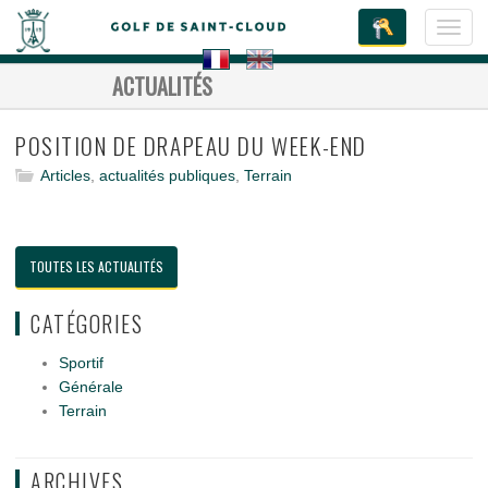
Toggl
navig
ACTUALITÉS
POSITION DE DRAPEAU DU WEEK-END
Articles
,
actualités publiques
,
Terrain
TOUTES LES ACTUALITÉS
CATÉGORIES
Sportif
Générale
Terrain
ARCHIVES