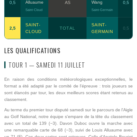
Alluaume
Wang
0,5
AS
0,5
Saint-Cloud
Saint-Germain
SAINT-
SAINT-
2,5
TOTAL
0,5
CLOUD
GERMAIN
LES QUALIFICATIONS
TOUR 1 — SAMEDI 11 JUILLET
En raison des conditions météorologiques exceptionnelles, le
format a été adapté par le comité de l'épreuve : trois joueurs se
sont élancés par tour, les deux meilleurs scores étant retenus au
classement.
Au terme du premier tour disputé samedi sur le parcours de l'Aigle
au Golf National, notre équipe s'empare de la tête du classement
avec un total de 139 (−3). Davon Duboc ouvre la marche avec
une remarquable carte de 68 (−3), suivi de Louis Alluaume avec
un 71 (E). Ces deux cartes sont retenues. Celle d'Anatole Beuriot