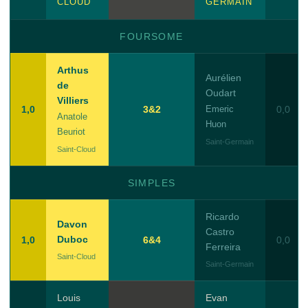
CLOUD
GERMAIN
FOURSOME
Arthus
Aurélien
de
Oudart
Villiers
1,0
3&2
Emeric
0,0
Anatole
Huon
Beuriot
Saint-Germain
Saint-Cloud
SIMPLES
Ricardo
Davon
Castro
Duboc
1,0
6&4
0,0
Ferreira
Saint-Cloud
Saint-Germain
Louis
Evan