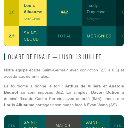
Louis
Teddy
Alluaume
Duquesne
1,0
4&2
0,0
Saint-Cloud
Mérignies
SAINT-
2,5
TOTAL
MÉRIGNIES
0,5
CLOUD
QUART DE FINALE — LUNDI 13 JUILLET
Notre équipe écarte Saint-Germain avec conviction (2,5 à 0,5) et
accède aux demi-finales.
Le foursome a donné le ton :
Arthus de Villiers et Anatole
Beuriot
se sont imposés 3&2. En simples,
Davon Duboc
a
dominé Ricardo Castro Ferreira avec autorité (6&4), tandis que
Louis Alluaume
partageait son match face à Evan Wang (AS).
SAINT-
SAINT-
MATCH
PTS
PTS