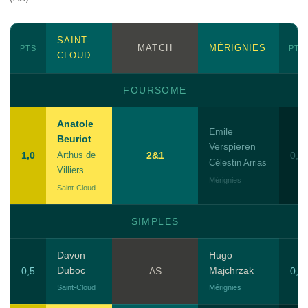
SAINT-
MATCH
MÉRIGNIES
PTS
PTS
CLOUD
FOURSOME
Anatole
Emile
Beuriot
Verspieren
1,0
Arthus de
2&1
0,0
Célestin Arrias
Villiers
Mérignies
Saint-Cloud
SIMPLES
Davon
Hugo
Duboc
Majchrzak
0,5
AS
0,5
Saint-Cloud
Mérignies