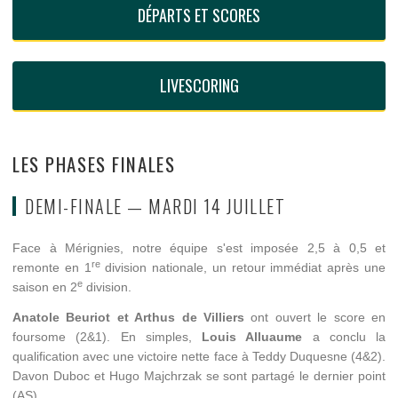
DÉPARTS ET SCORES
LIVESCORING
LES PHASES FINALES
DEMI-FINALE — MARDI 14 JUILLET
Face à Mérignies, notre équipe s'est imposée 2,5 à 0,5 et
re
remonte en 1
division nationale, un retour immédiat après une
e
saison en 2
division.
Anatole Beuriot et Arthus de Villiers
ont ouvert le score en
foursome (2&1). En simples,
Louis Alluaume
a conclu la
qualification avec une victoire nette face à Teddy Duquesne (4&2).
Davon Duboc et Hugo Majchrzak se sont partagé le dernier point
(AS).