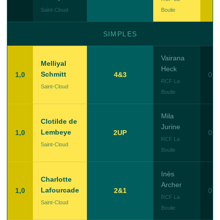
Saint-Cloud
Boulie
SIMPLES
Vairana
Melliyal
Heck
Schmitt
1,0
4&3
0,0
RCF La
Saint-Cloud
Boulie
Mila
Clotilde de
Jurine
Lembeye
1,0
2UP
0,0
RCF La
Saint-Cloud
Boulie
Inès
Charlotte
Archer
Lafourcade
1,0
2&1
0,0
RCF La
Saint-Cloud
Boulie