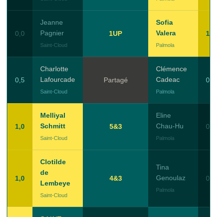
Jeanne
Sofia
Pagnier
Valera
0,0
1UP
1,0
Saint-Cloud
Palmola
Charlotte
Clémence
Lafourcade
Cadeac
0,5
Partagé
0,5
Saint-Cloud
Palmola
Melliyal
Eline
Schmitt
Chau-Hu
1,0
5&3
0,0
Saint-Cloud
Palmola
Clotilde
Tina
de
Genoulaz
1,0
4&3
0,0
Lembeye
Palmola
Saint-Cloud