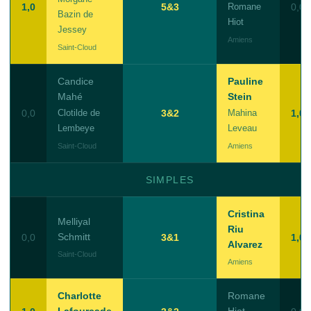
1,0
5&3
Romane
0,0
Bazin de
Hiot
Jessey
Amiens
Saint-Cloud
Candice
Pauline
Mahé
Stein
0,0
Clotilde de
3&2
Mahina
1,0
Lembeye
Leveau
Saint-Cloud
Amiens
SIMPLES
Cristina
Melliyal
Riu
Schmitt
0,0
3&1
1,0
Alvarez
Saint-Cloud
Amiens
Charlotte
Romane