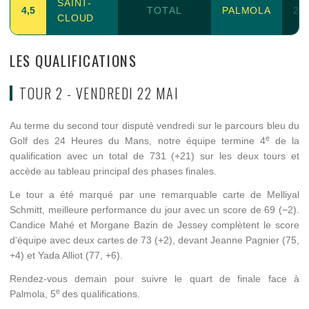
SAINT-
4,5
TOTAL
PALMOLA
2,5
CLOUD
LES QUALIFICATIONS
TOUR 2 - VENDREDI 22 MAI
Au terme du second tour disputé vendredi sur le parcours bleu du
e
Golf des 24 Heures du Mans, notre équipe termine 4
de la
qualification avec un total de 731 (+21) sur les deux tours et
accède au tableau principal des phases finales.
Le tour a été marqué par une remarquable carte de Melliyal
Schmitt, meilleure performance du jour avec un score de 69 (−2).
Candice Mahé et Morgane Bazin de Jessey complètent le score
d'équipe avec deux cartes de 73 (+2), devant Jeanne Pagnier (75,
+4) et Yada Alliot (77, +6).
Rendez-vous demain pour suivre le quart de finale face à
e
Palmola, 5
des qualifications.