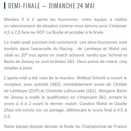
DEMI-FINALE — DIMANCHE 24 MAI
Menées 0 à 2 après les foursomes, notre équipe a réalisé
un retournement de situation comme nous aimons pour s'imposer
4,5 à 2,5 face au RCF La Boulie et accéder à la finale.
Le matin avait pourtant mal commencé. Les deux foursomes sont
tombés dans l'escarcelle du Racing : de Lembeye et Mahé ont
e
cédé au 20
trou après un match acharné, tandis que Schmitt et
Bazin de Jessey se sont inclinées 2&1. Deux points de retard, cinq
simples à jouer.
L'après-midi a été celui de la réaction. Melliyal Schmitt a ouvert le
compteur avec autorité (4&3), immédiatement suivie de Clotilde
de Lembeye (2UP) et Charlotte Lafourcade (2&1). Morgane Bazin
de Jessey a scellé la qualification en s'imposant 3&2, portant le
score à 4 à 2 avant le dernier match. Candice Mahé et Giselle
Zhao ont conclu sur un partage, définissant le score final à 4,5 à
2,5.
Notre équipe dispute demain la finale du Championnat de France