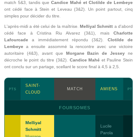
match 5&3, tandis que
Candice Mahé et Clotilde de Lembeye
ont cédé face à Stein et Leveau (3&2). Un point partout, cinq
simples pour décider du titre.
L'après-midi a été celui de la maîtrise.
Melliyal Schmitt
a d'abord
cédé face à Cristina Riu Alvarez (3&1), mais
Charlotte
Lafourcade
a immédiatement répondu (3&2).
Clotilde de
Lembeye
a ensuite assommé la rencontre avec une victoire
autoritaire (4&3), avant que
Morgane Bazin de Jessey
ne
décroche le point du titre (3&2).
Candice Mahé
et Pauline Stein
ont conclu sur un partage, scellant le score final à 4,5 à 2,5.
SAINT-
MATCH
AMIENS
PTS
PTS
CLOUD
FOURSOMES
Melliyal
Lucile
Schmitt
Parola
Morgane