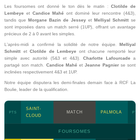
Les foursomes ont donné le ton dès le matin :
Clotilde de
Lembeye
et
Candice Mahé
ont dominé leur rencontre (4&3),
tandis que
Morgane Bazin de Jessey
et
Melliyal Schmitt
se
sont imposées dans un match serré (1UP), offrant un avantage
précieux de 2 à 0 avant les simples.
L'après-midi a confirmé la solidité de notre équipe.
Melliyal
Schmitt
et
Clotilde de Lembeye
ont chacune remporté leur
simple avec autorité (5&3 et 4&3).
Charlotte Lafourcade
a
partagé son match.
Candice Mahé
et
Jeanne Pagnier
se sont
inclinées respectivement 4&3 et 1UP.
Notre équipe disputera les demi-finales demain face à RCF La
Boulie, leader de la qualification.
SAINT-
MATCH
PALMOLA
PTS
PTS
CLOUD
FOURSOMES