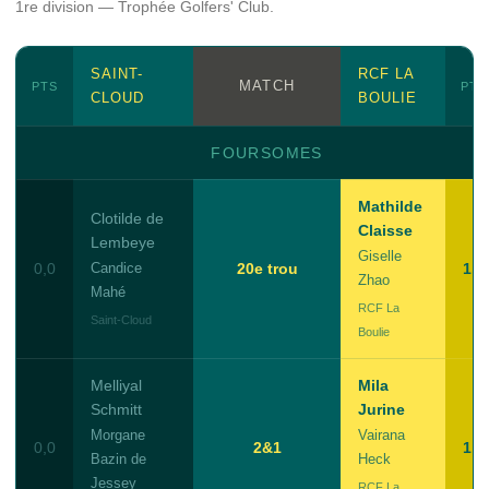
1re division — Trophée Golfers' Club.
SAINT-
RCF LA
MATCH
PTS
PTS
CLOUD
BOULIE
FOURSOMES
Mathilde
Clotilde de
Claisse
Lembeye
Giselle
0,0
Candice
20e trou
1,0
Zhao
Mahé
RCF La
Saint-Cloud
Boulie
Melliyal
Mila
Schmitt
Jurine
Morgane
Vairana
0,0
2&1
1,0
Bazin de
Heck
Jessey
RCF La