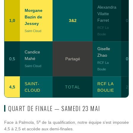
Alexandra
Morgane
Vilatte
Bazin de
Farret
1,0
3&2
0,0
Jessey
RCF La
Saint-Cloud
Boulie
Giselle
Candice
Zhao
Mahé
0,5
Partagé
0,5
RCF La
Saint-Cloud
Boulie
SAINT-
RCF LA
4,5
TOTAL
2,5
CLOUD
BOULIE
QUART DE FINALE — SAMEDI 23 MAI
e
Face à Palmola, 5
de la qualification, notre équipe s'est imposée
4,5 à 2,5 et accède aux demi-finales.