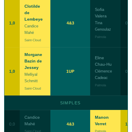
Clotilde
Sofia
de
Valera
Lembeye
1,0
4&3
Tina
0,0
Candice
Genoulaz
Mahé
Palmola
Saint-Cloud
Morgane
Eline
Bazin de
Chau-Hu
Jessey
1,0
1UP
Clémence
0,0
Melliyal
Cadeac
Schmitt
Palmola
Saint-Cloud
SIMPLES
Candice
Manon
Mahé
Verret
0,0
4&3
1,0
Saint-Cloud
Palmola