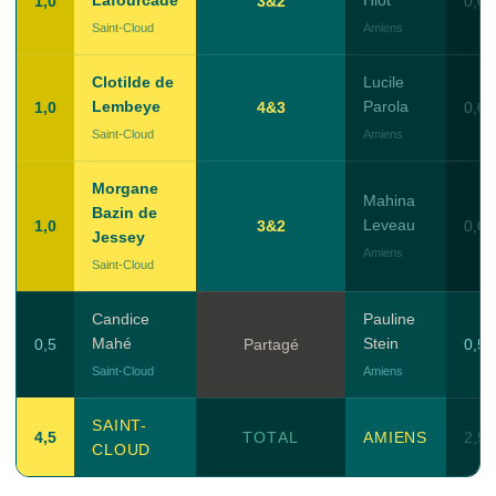
Lafourcade
Hiot
1,0
3&2
0,0
Saint-Cloud
Amiens
Clotilde de
Lucile
Lembeye
Parola
1,0
4&3
0,0
Saint-Cloud
Amiens
Morgane
Mahina
Bazin de
Leveau
1,0
3&2
0,0
Jessey
Amiens
Saint-Cloud
Candice
Pauline
Mahé
Stein
0,5
Partagé
0,5
Saint-Cloud
Amiens
SAINT-
4,5
TOTAL
AMIENS
2,5
CLOUD